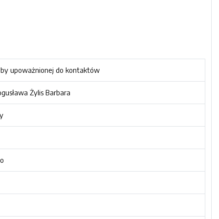
oby upoważnionej do kontaktów
gusława Żylis Barbara
y
o