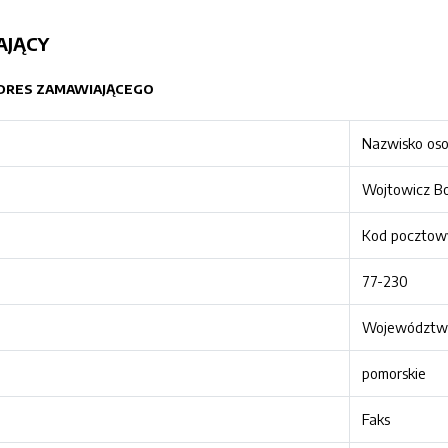
AJĄCY
 ADRES ZAMAWIAJĄCEGO
Nazwisko os
Wojtowicz Bo
Kod pocztow
77-230
Województw
pomorskie
Faks