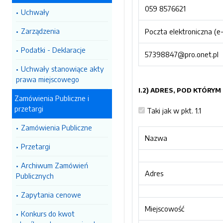
059 8576621
Uchwały
Zarządzenia
Poczta elektroniczna (e-
Podatki - Deklaracje
57398847@pro.onet.pl
Uchwały stanowiące akty
prawa miejscowego
I.2) ADRES, POD KTÓRY
Zamówienia Publiczne i
przetargi
Taki jak w pkt. 1.1
Zamówienia Publiczne
Nazwa
Przetargi
Archiwum Zamówień
Adres
Publicznych
Zapytania cenowe
Miejscowość
Konkurs do kwot