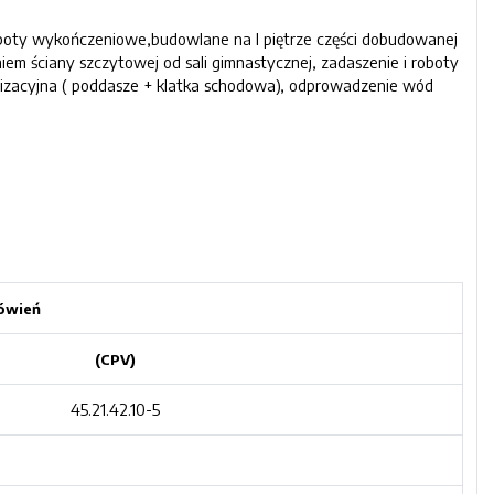
boty wykończeniowe,budowlane na I piętrze części dobudowanej
niem ściany szczytowej od sali gimnastycznej, zadaszenie i roboty
lizacyjna ( poddasze + klatka schodowa), odprowadzenie wód
amówień
(CPV)
45.21.42.10-5