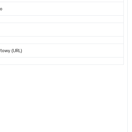
o
etowy (URL)