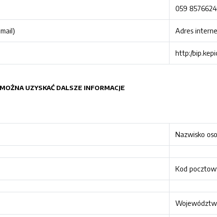
059 8576624
mail)
Adres intern
http:/bip.kepi
M MOŻNA UZYSKAĆ DALSZE INFORMACJE
Nazwisko os
Kod pocztow
Województw