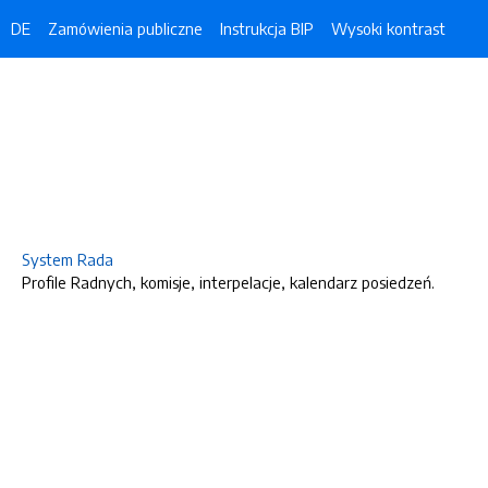
DE
Zamówienia publiczne
Instrukcja BIP
Wysoki kontrast
System Rada
Profile Radnych, komisje, interpelacje, kalendarz posiedzeń.