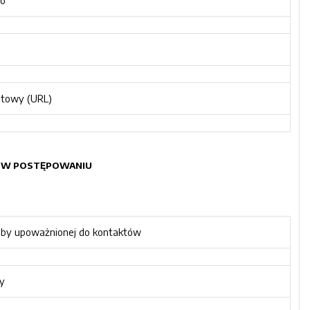
o
etowy (URL)
ŁU W POSTĘPOWANIU
oby upoważnionej do kontaktów
y