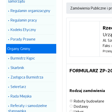
samorządu
Zamówienia Publiczne i pr
Regulamin organizacyjny
Regulamin pracy
Rze
Kodeks Etyczny
Urzą
Porady Prawne
Al. S
Faks:
Organy Gminy
Przesy
Burmistrz Kępic
Skarbnik
FORMULARZ ZP-2
Zastępca Burmistrza
Sekretarz
Rodzaj zamówienia
Rada Miejska
Roboty budowlane
Referaty i samodzielne
Dostawy
stanowiska
Usługi