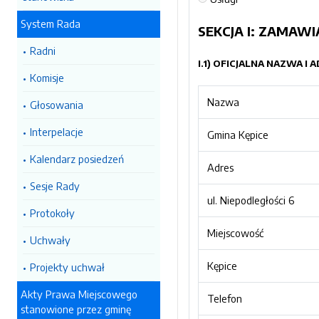
System Rada
SEKCJA I: ZAMAWI
Radni
I.1) OFICJALNA NAZWA I
Komisje
Nazwa
Głosowania
Interpelacje
Gmina Kępice
Kalendarz posiedzeń
Adres
Sesje Rady
ul. Niepodległości 6
Protokoły
Miejscowość
Uchwały
Kępice
Projekty uchwał
Akty Prawa Miejscowego
Telefon
stanowione przez gminę