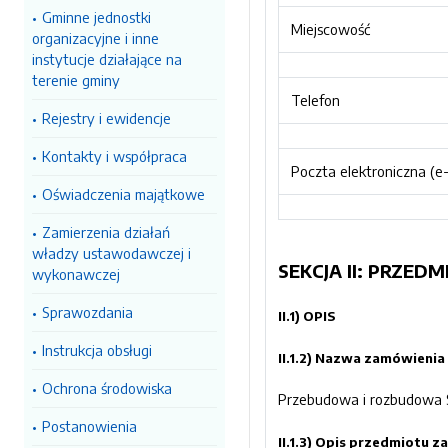
Gminne jednostki
Miejscowość
organizacyjne i inne
instytucje działające na
terenie gminy
Telefon
Rejestry i ewidencje
Kontakty i współpraca
Poczta elektroniczna (e-
Oświadczenia majątkowe
Zamierzenia działań
władzy ustawodawczej i
SEKCJA II: PRZE
wykonawczej
Sprawozdania
II.1) OPIS
Instrukcja obsługi
II.1.2) Nazwa zamówieni
Ochrona środowiska
Przebudowa i rozbudowa 
Postanowienia
II.1.3) Opis przedmiotu 