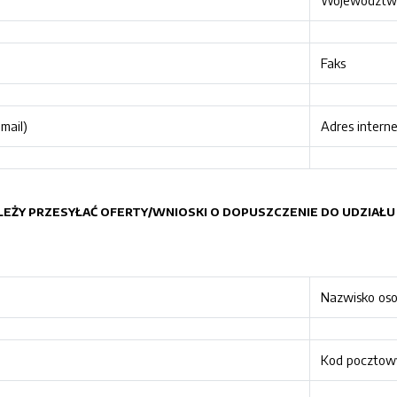
Województw
Faks
mail)
Adres intern
NALEŻY PRZESYŁAĆ OFERTY/WNIOSKI O DOPUSZCZENIE DO UDZIA
Nazwisko os
Kod pocztow