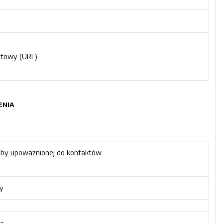
etowy (URL)
ENIA
oby upoważnionej do kontaktów
y