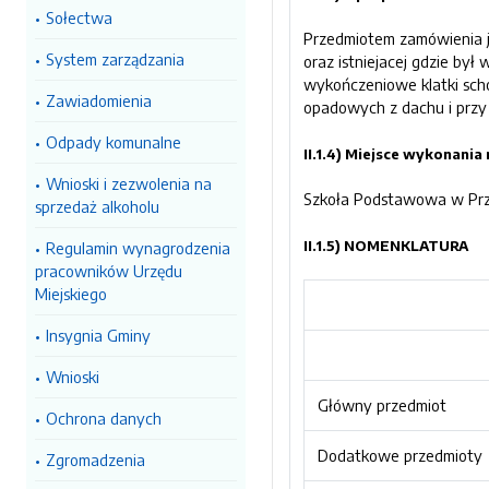
Sołectwa
Przedmiotem zamówienia j
System zarządzania
oraz istniejacej gdzie był
wykończeniowe klatki scho
Zawiadomienia
opadowych z dachu i przy s
Odpady komunalne
II.1.4) Miejsce wykonani
Wnioski i zezwolenia na
Szkoła Podstawowa w Przyt
sprzedaż alkoholu
II.1.5) NOMENKLATURA
Regulamin wynagrodzenia
pracowników Urzędu
Miejskiego
Insygnia Gminy
Wnioski
Główny przedmiot
Ochrona danych
Dodatkowe przedmioty
Zgromadzenia