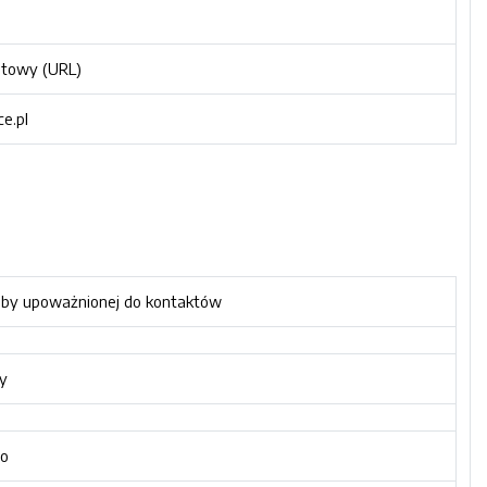
etowy (URL)
ce.pl
oby upoważnionej do kontaktów
y
o