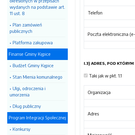
określonych w przepisach
wydanych na podstawie art.
Telefon
11 ust. 8
Plan zamówień
publicznych
Poczta elektroniczna (e-
Platforma zakupowa
Finanse Gminy Kępice
I.3) ADRES, POD KTÓR
Budżet Gminy Kępice
Taki jak w pkt. 1.1
Stan Mienia komunalnego
Ulgi, odroczenia i
Organizacja
umorzenia
Dług publiczny
Adres
Program Integracji Społecznej
Konkursy