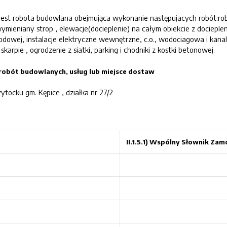
est robota budowlana obejmująca wykonanie następujacych robót:ro
 wymieniany strop , elewacje(docieplenie) na całym obiekcie z docieple
dowej, instalacje elektryczne wewnętrzne, c.o., wodociagowa i kana
karpie , ogrodzenie z siatki, parking i chodniki z kostki betonowej.
a robót budowlanych, usług lub miejsce dostaw
ocku gm. Kępice , działka nr 27/2
II.1.5.1) Wspólny Słownik Z