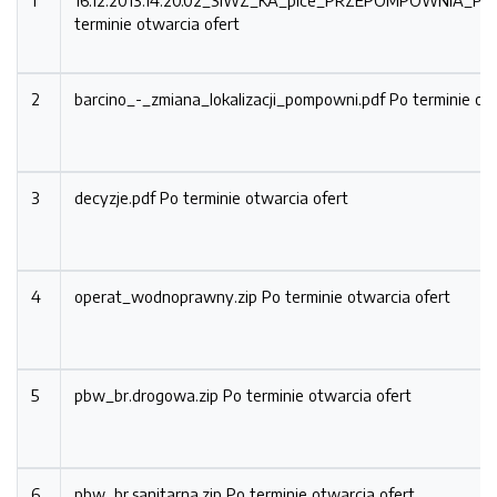
1
16.12.2013.14.20.02_SIWZ_KA_pice_PRZEPOMPOWNIA_PIV
terminie otwarcia ofert
2
barcino_-_zmiana_lokalizacji_pompowni.pdf
Po terminie ot
3
decyzje.pdf
Po terminie otwarcia ofert
4
operat_wodnoprawny.zip
Po terminie otwarcia ofert
5
pbw_br.drogowa.zip
Po terminie otwarcia ofert
6
pbw_br.sanitarna.zip
Po terminie otwarcia ofert