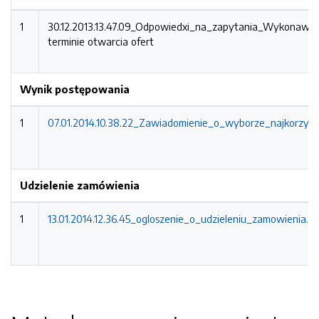
1
30.12.2013.13.47.09_Odpowiedxi_na_zapytania_Wykonaw
terminie otwarcia ofert
Wynik postępowania
1
07.01.2014.10.38.22_Zawiadomienie_o_wyborze_najkorzystn
Udzielenie zamówienia
1
13.01.2014.12.36.45_ogloszenie_o_udzieleniu_zamowienia.pd