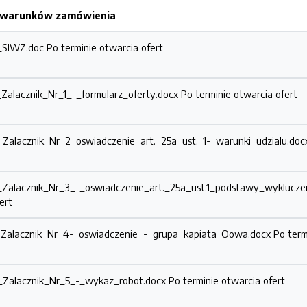
h warunków zamówienia
3_SIWZ.doc
Po terminie otwarcia ofert
_Zalacznik_Nr_1_-_formularz_oferty.docx
Po terminie otwarcia ofert
0_Zalacznik_Nr_2_oswiadczenie_art._25a_ust._1-_warunki_udzialu.do
7_Zalacznik_Nr_3_-_oswiadczenie_art._25a_ust.1_podstawy_wyklucze
ert
4_Zalacznik_Nr_4-_oswiadczenie_-_grupa_kapiata_Oowa.docx
Po term
6_Zalacznik_Nr_5_-_wykaz_robot.docx
Po terminie otwarcia ofert