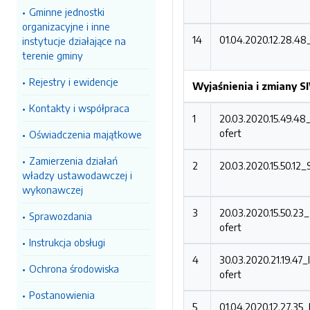
Gminne jednostki
organizacyjne i inne
14
01.04.2020.12.28.48
instytucje działające na
terenie gminy
Rejestry i ewidencje
Wyjaśnienia i zmiany 
Kontakty i współpraca
1
20.03.2020.15.49.
ofert
Oświadczenia majątkowe
Zamierzenia działań
2
20.03.2020.15.50.1
władzy ustawodawczej i
wykonawczej
3
20.03.2020.15.50.2
Sprawozdania
ofert
Instrukcja obsługi
4
30.03.2020.21.19.
Ochrona środowiska
ofert
Postanowienia
5
01.04.2020.12.27.3