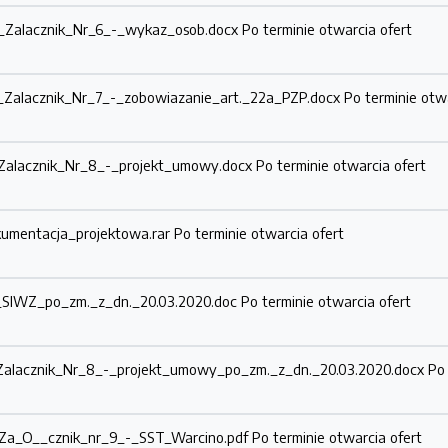
4_Zalacznik_Nr_6_-_wykaz_osob.docx
Po terminie otwarcia ofert
3_Zalacznik_Nr_7_-_zobowiazanie_art._22a_PZP.docx
Po terminie otw
5_Zalacznik_Nr_8_-_projekt_umowy.docx
Po terminie otwarcia ofert
kumentacja_projektowa.rar
Po terminie otwarcia ofert
8_SIWZ_po_zm._z_dn._20.03.2020.doc
Po terminie otwarcia ofert
2_Zalacznik_Nr_8_-_projekt_umowy_po_zm._z_dn._20.03.2020.docx
Po
5_Za_O__cznik_nr_9_-_SST_Warcino.pdf
Po terminie otwarcia ofert