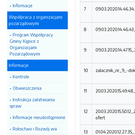
Informacje
7
09.03.2020.14.46.3
Współpraca z organizacjami
pozarządowymi
8
09.03.2020.14.46.4
Program Współpracy
Gminy Kępice z
Organizacjami
9
09.03.2020.14.47.1
Pozarządowymi
Informacje
10
zalacznik_nr_9_-do
Kontrole
Obwieszczenia
11
20.03.2020.15.49.4
Instrukcja załatwiania
spraw
12
20.03.2020.15.50.1
Informacje nieudostępnione
ofert
Rolnictwo i Rozwój wsi
13
01.04.2020.12.27.3