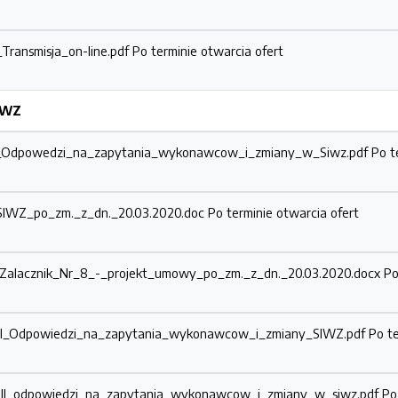
_Transmisja_on-line.pdf
Po terminie otwarcia ofert
SIWZ
48_Odpowedzi_na_zapytania_wykonawcow_i_zmiany_w_Siwz.pdf
Po t
2_SIWZ_po_zm._z_dn._20.03.2020.doc
Po terminie otwarcia ofert
3_Zalacznik_Nr_8_-_projekt_umowy_po_zm._z_dn._20.03.2020.docx
Po
47_II_Odpowiedzi_na_zapytania_wykonawcow_i_zmiany_SIWZ.pdf
Po t
5_III_odpowiedzi_na_zapytania_wykonawcow_i_zmiany_w_siwz.pdf
Po