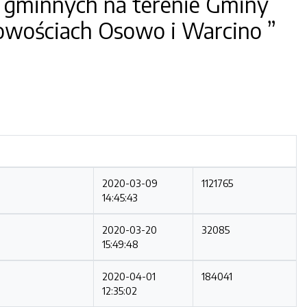
g gminnych na terenie Gminy
owościach Osowo i Warcino
”
2020-03-09
1121765
14:45:43
2020-03-20
32085
15:49:48
2020-04-01
184041
12:35:02