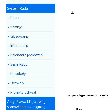
System Rada
Radni
Komisje
Głosowania
Interpelacje
Kalendarz posiedzeń
Sesje Rady
Protokoły
Uchwały
Projekty uchwał
w postępowaniu o udzi
Akty Prawa Miejscowego
stanowione przez gminę