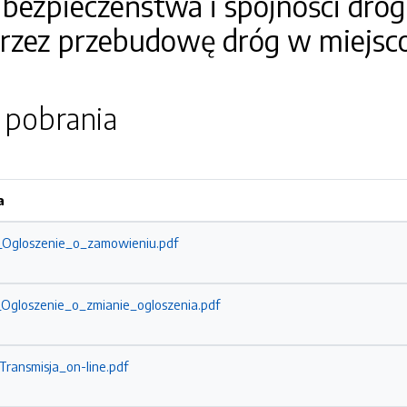
bezpieczeństwa i spójności dró
przez przebudowę dróg w miejsc
o pobrania
a
3_Ogloszenie_o_zamowieniu.pdf
_Ogloszenie_o_zmianie_ogloszenia.pdf
Transmisja_on-line.pdf