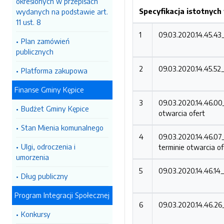
określonych w przepisach
Specyfikacja istotnyc
wydanych na podstawie art.
11 ust. 8
1
09.03.2020.14.45.4
Plan zamówień
publicznych
2
09.03.2020.14.45.52
Platforma zakupowa
Finanse Gminy Kępice
3
09.03.2020.14.46.0
Budżet Gminy Kępice
otwarcia ofert
Stan Mienia komunalnego
4
09.03.2020.14.46.0
Ulgi, odroczenia i
terminie otwarcia of
umorzenia
5
09.03.2020.14.46.1
Dług publiczny
Program Integracji Społecznej
6
09.03.2020.14.46.2
Konkursy