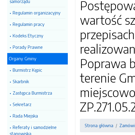
Postępowa
samorządu
Regulamin organizacyjny
wartość s
Regulamin pracy
przepisach
Kodeks Etyczny
realizowan
Porady Prawne
Organy Gminy
Poprawa b
Burmistrz Kępic
terenie G
Skarbnik
miejscowo
Zastępca Burmistrza
ZP.271.05.
Sekretarz
Rada Miejska
Strona główna
Zamówie
Referaty i samodzielne
stanowiska