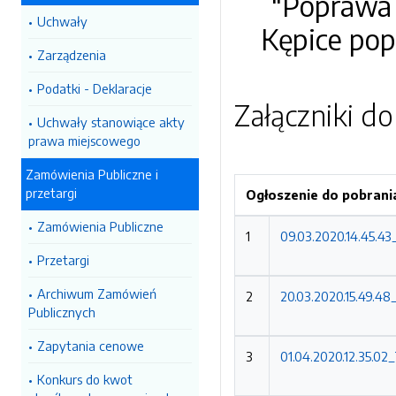
"
Poprawa 
Uchwały
Kępice po
Zarządzenia
Podatki - Deklaracje
Załączniki d
Uchwały stanowiące akty
prawa miejscowego
Zamówienia Publiczne i
przetargi
Ogłoszenie do pobrani
Zamówienia Publiczne
1
09.03.2020.14.45.4
Przetargi
Archiwum Zamówień
2
20.03.2020.15.49.48
Publicznych
Zapytania cenowe
3
01.04.2020.12.35.02_
Konkurs do kwot