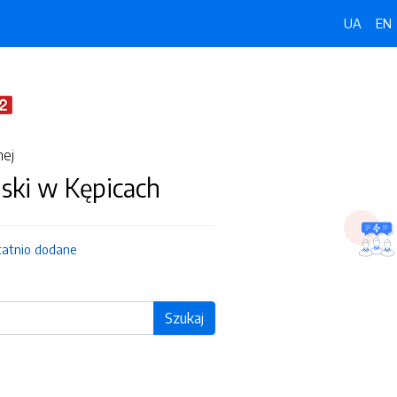
UA
EN
nej
ski w Kępicach
tatnio dodane
Szukaj