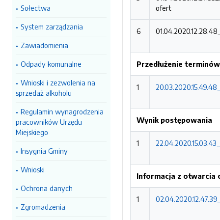
Sołectwa
ofert
System zarządzania
6
01.04.2020.12.28.4
Zawiadomienia
Odpady komunalne
Przedłużenie terminów 
Wnioski i zezwolenia na
1
20.03.2020.15.49.
sprzedaż alkoholu
Regulamin wynagrodzenia
Wynik postępowania
pracowników Urzędu
Miejskiego
1
22.04.2020.15.03.43
Insygnia Gminy
Wnioski
Informacja z otwarcia 
Ochrona danych
1
02.04.2020.12.47.39
Zgromadzenia