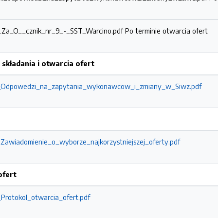
8_Za_O__cznik_nr_9_-_SST_Warcino.pdf
Po terminie otwarcia ofert
składania i otwarcia ofert
48_Odpowedzi_na_zapytania_wykonawcow_i_zmiany_w_Siwz.pdf
_Zawiadomienie_o_wyborze_najkorzystniejszej_oferty.pdf
ofert
_Protokol_otwarcia_ofert.pdf