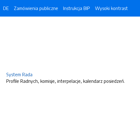
DE
Zamówienia publiczne
Instrukcja BIP
Wysoki kontrast
System Rada
Profile Radnych, komisje, interpelacje, kalendarz posiedzeń.