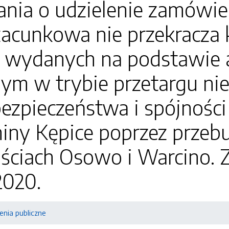
nia o udzielenie zamówien
zacunkowa nie przekracza 
 wydanych na podstawie ar
ym w trybie przetargu ni
ezpieczeństwa i spójności
miny Kępice poprzez prze
ściach Osowo i Warcino. 
2020.
nia publiczne