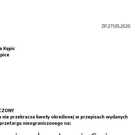
ZP.271.05.2020
a Kępic
ępice
CZONY
 nie przekracza kwoty określonej w przepisach wydanych
 przetargu nieograniczonego na: