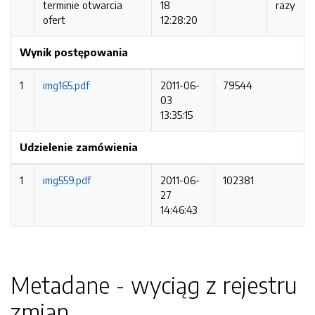
terminie otwarcia
18
razy
ofert
12:28:20
Wynik postępowania
1
img165.pdf
2011-06-
79544
03
13:35:15
Udzielenie zamówienia
1
img559.pdf
2011-06-
102381
27
14:46:43
Metadane - wyciąg z rejestru
zmian