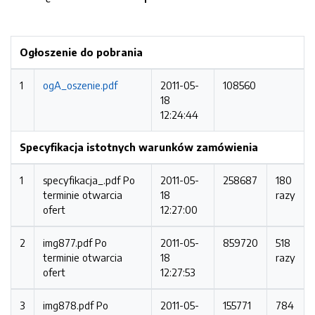
Ogłoszenie do pobrania
1
ogA_oszenie.pdf
2011-05-
108560
18
12:24:44
Specyfikacja istotnych warunków zamówienia
1
specyfikacja_.pdf
Po
2011-05-
258687
180
terminie otwarcia
18
razy
ofert
12:27:00
2
img877.pdf
Po
2011-05-
859720
518
terminie otwarcia
18
razy
ofert
12:27:53
3
img878.pdf
Po
2011-05-
155771
784