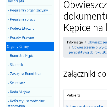
Obwieszcz
samorządu
Regulamin organizacyjny
dokumentu
Regulamin pracy
Kępice na 
Kodeks Etyczny
Porady Prawne
Informacje
Obwieszcze
Organy Gminy
Obwieszczenie o wyłoż
perspektywą do roku 20
Burmistrz Kępic
Skarbnik
Załączniki d
Zastępca Burmistrza
Sekretarz
Rada Miejska
Pobierz
Referaty i samodzielne
stanowiska
Pobierz spakowane pliki