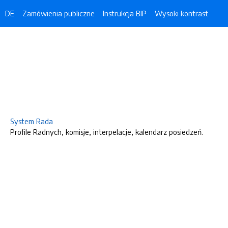
DE
Zamówienia publiczne
Instrukcja BIP
Wysoki kontrast
System Rada
Profile Radnych, komisje, interpelacje, kalendarz posiedzeń.