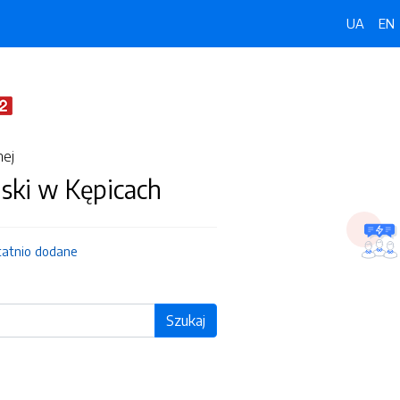
UA
EN
nej
ski w Kępicach
tatnio dodane
Szukaj