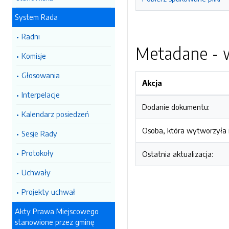
System Rada
Radni
Metadane - w
Komisje
Głosowania
Akcja
Interpelacje
Dodanie dokumentu:
Kalendarz posiedzeń
Osoba, która wytworzyła i
Sesje Rady
Protokoły
Ostatnia aktualizacja:
Uchwały
Projekty uchwał
Akty Prawa Miejscowego
stanowione przez gminę