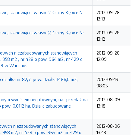
alowej stanowiącej własność Gminy Kępice Nr
2012-09-28
13:13
alowej stanowiącej własność Gminy Kępice Nr
2012-09-28
13:12
runtowych niezabudowanych stanowiących
2012-09-20
. 958 m2 , nr 428 o pow. 964 m2, nr 429 o
12:09
79 w Warcinie.
działka nr 82/7, pow. działki 1486,0 m2,
2012-09-19
08:05
ńczonym wynikiem negatywnym, na sprzedaż na
2012-08-09
 o pow. 0,0112 ha. Dzialki zabudowane
13:18
untowych niezabudowanych stanowiących
2012-08-06
. 958 m2, nr 428 o pow. 964 m2, nr 429 o
13:43