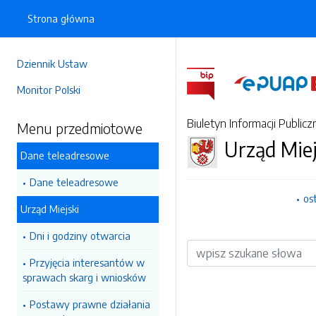
Strona główna
Dziennik Ustaw
Monitor Polski
Biuletyn Informacji Publicz
Menu przedmiotowe
Urząd Miej
Dane teleadresowe
Dane teleadresowe
os
Urząd Miejski
Dni i godziny otwarcia
Wyszukiwarka
Przyjęcia interesantów w
sprawach skarg i wniosków
Postawy prawne działania