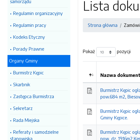
Lista do
samorządu
Regulamin organizacyjny
Regulamin pracy
Strona główna
Zamówie
Kodeks Etyczny
Porady Prawne
Pokaż
pozycji
Organy Gminy
Burmistrz Kępic
Nazwa dokumentu
Skarbnik
Burmistrz Kępic ogł
Zastępca Burmistrza
pow.684 m2, Bieso
Sekretarz
Burmistrz Kępic og
Gminy Kępice.
Rada Miejska
Referaty i samodzielne
Burmistrz Kępic ogł
stanowiska
pow. dz. 1916m2 Kęp