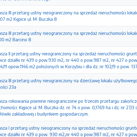
asza III przetarg ustny nieograniczony na sprzedaż nieruchomości lok
407 m2 Kępice ul. M. Buczka 8
asza III przetarg ustny nieograniczony na sprzedaż nieruchomości lok
600 m2 Barcino 8
łasza II przetarg ustny nieograniczony na sprzedaż nieruchomości g
ice działki nr 439 o pow.930 m2, nr 440 o pow.987 m2, nr 427 o pow
4/11 opow.1146 m2 położonych w Korzybiu i dła dz. nr 102/9 o pow. 13
asza III przetarg ustny nieograniczony na dzierżawę lokalu użytkowego 
ności 23a
łasza rokowania pisemne nieograniczone po trzecim przetargu zako
chomości: Kępice ul. M. Buczka dz. nr 74 o pow. 0,1769 ha i dz. nr 27/3
ołówki zakladowej i budynkiem gospodarczym.
łasza I przetarg ustny nieograniczony na sprzedaż nieruchomości gr
ice działki nr 439 o pow. 930 m2,nr 440 o pow.987 m2, nr 427 o pow