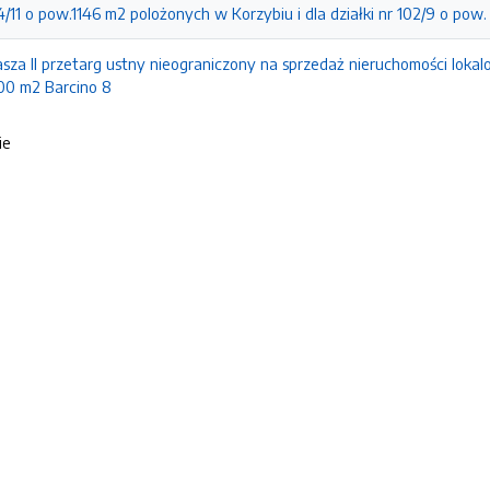
/11 o pow.1146 m2 polożonych w Korzybiu i dla działki nr 102/9 o pow.
asza II przetarg ustny nieograniczony na sprzedaż nieruchomości loka
600 m2 Barcino 8
ie