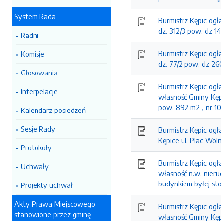
System Rada
Burmistrz Kępic ogł
dz. 312/3 pow. dz 1
Radni
Burmistrz Kępic ogł
Komisje
dz. 77/2 pow. dz 2
Głosowania
Burmistrz Kępic og
Interpelacje
własność Gminy Kęp
pow. 892 m2 , nr 10
Kalendarz posiedzeń
Sesje Rady
Burmistrz Kępic ogł
Kępice ul. Plac Wol
Protokoły
Burmistrz Kępic og
Uchwały
własność n.w. nieru
budynkiem byłej st
Projekty uchwał
Akty Prawa Miejscowego
Burmistrz Kępic og
stanowione przez gminę
własność Gminy Kęp