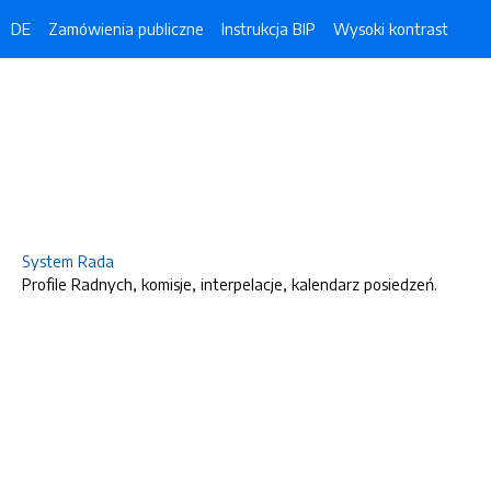
DE
Zamówienia publiczne
Instrukcja BIP
Wysoki kontrast
System Rada
Profile Radnych, komisje, interpelacje, kalendarz posiedzeń.