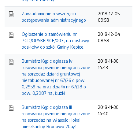
Zawiadomienie o wszczęciu
2018-12-05
postępowania administracyjnego
09:58
Ogłoszenie o zamówieniu nr
2018-12-04
PGD/OPSKEPICE/003, na dostawy
08:58
posiłków do szkól Gminy Kepice.
Burmistrz Kępic ogłasza Iv
2018-11-30
rokowania pisemne nieograniczone
14:43
na sprzedaż działki gruntowej
niezabudowanej nr 67/26 o pow.
0,2959 ha oraz działki nr 67/28 o
pow. 0,2987 ha, Łużki
Burmistrz Kępic ogłasza III
2018-11-30
rokowania pisemne nieograniczone
14:40
na sprzedaż na własośc : lokal
mieszkanlny Bronowo 20a/4