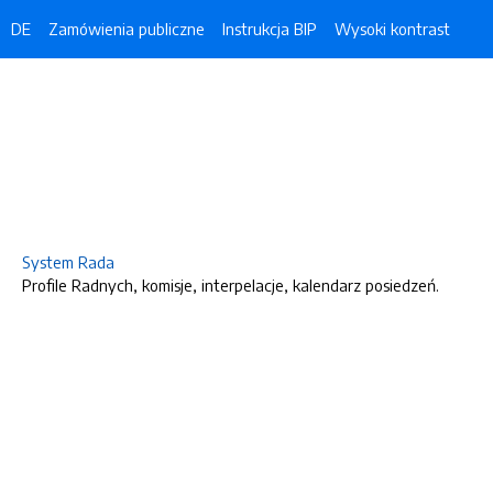
DE
Zamówienia publiczne
Instrukcja BIP
Wysoki kontrast
System Rada
Profile Radnych, komisje, interpelacje, kalendarz posiedzeń.