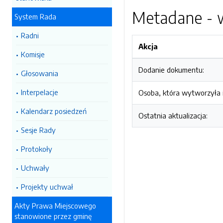
Metadane - w
System Rada
Radni
Akcja
Komisje
Dodanie dokumentu:
Głosowania
Interpelacje
Osoba, która wytworzyła i
Kalendarz posiedzeń
Ostatnia aktualizacja:
Sesje Rady
Protokoły
Uchwały
Projekty uchwał
Akty Prawa Miejscowego
stanowione przez gminę