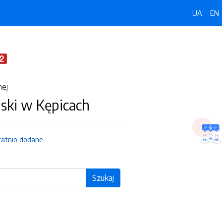
UA
EN
nej
ski w Kępicach
tatnio dodane
Szukaj