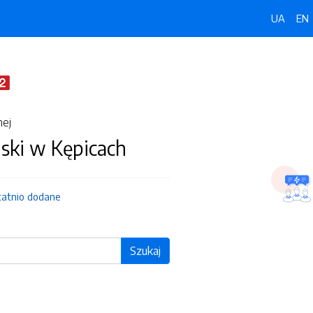
UA
EN
nej
ski w Kępicach
tatnio dodane
Szukaj