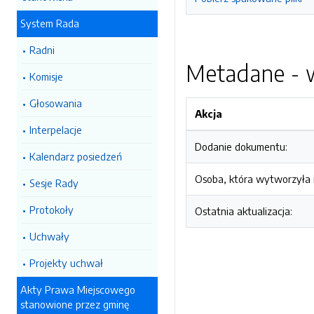
System Rada
Radni
Metadane - w
Komisje
Głosowania
Akcja
Interpelacje
Dodanie dokumentu:
Kalendarz posiedzeń
Osoba, która wytworzyła i
Sesje Rady
Protokoły
Ostatnia aktualizacja:
Uchwały
Projekty uchwał
Akty Prawa Miejscowego
stanowione przez gminę