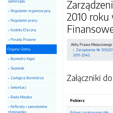
Zarządzeni
samorządu
Regulamin organizacyjny
2010 roku 
Regulamin pracy
Finansowej
Kodeks Etyczny
Porady Prawne
Akty Prawa Miejscowego 
Organy Gminy
Zarządzenie Nr 109/201
2011-2043.
Burmistrz Kępic
Skarbnik
Załączniki d
Zastępca Burmistrza
Sekretarz
Rada Miejska
Pobierz
Referaty i samodzielne
stanowiska
Pobierz spakowane pliki