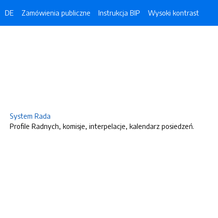
DE
Zamówienia publiczne
Instrukcja BIP
Wysoki kontrast
System Rada
Profile Radnych, komisje, interpelacje, kalendarz posiedzeń.